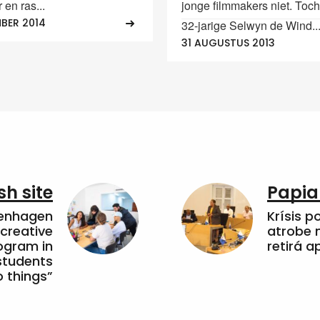
 en ras...
jonge filmmakers niet. Toc
MBER 2014
32-jarige Selwyn de Wind..
31 AUGUSTUS 2013
sh site
Papia
penhagen
Krísis p
 creative
atrobe n
ogram in
retirá 
students
 things”