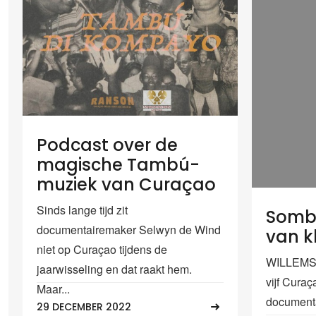
Podcast over de
magische Tambú-
muziek van Curaçao
Sinds lange tijd zit
Sombr
documentairemaker Selwyn de Wind
van k
niet op Curaçao tijdens de
WILLEMST
jaarwisseling en dat raakt hem.
vijf Curaç
Maar...
documenta
29 DECEMBER 2022