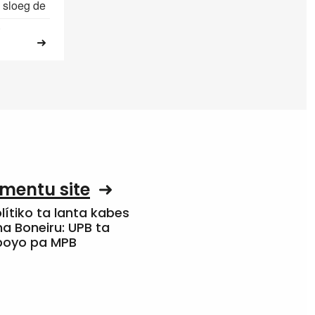
h sloeg de
.
mentu site
olítiko ta lanta kabes
a Boneiru: UPB ta
apoyo pa MPB