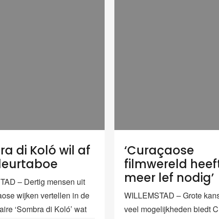
a di Koló wil af
‘Curaçaose
leurtaboe
filmwereld heef
meer lef nodig’
AD – Dertig mensen uit
aose wijken vertellen in de
WILLEMSTAD – Grote kan
ire ‘Sombra di Koló’ wat
veel mogelijkheden biedt 