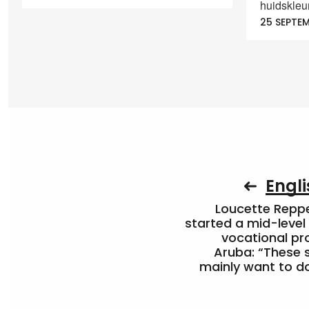
huidskleur
25 SEPTE
Engli
Loucette Rep
started a mid-level
vocational pr
Aruba: “These 
mainly want to do