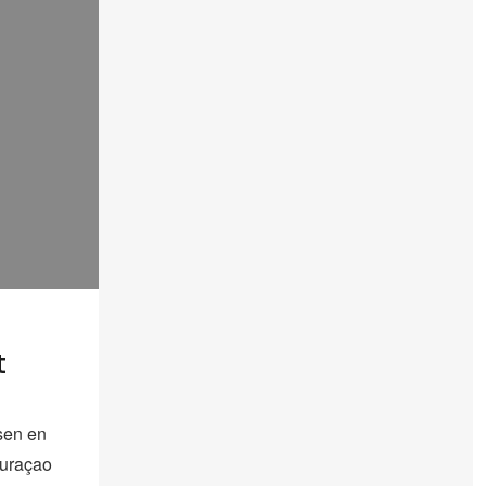
t
sen en
Curaçao