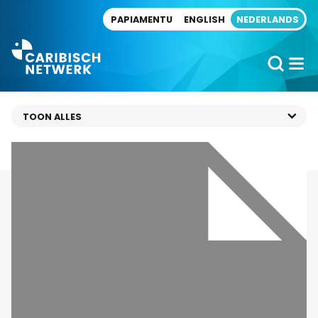
Direct naar artikel
PAPIAMENTU
ENGLISH
NEDERLANDS