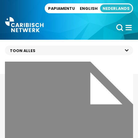
Direct naar artikel
PAPIAMENTU
ENGLISH
NEDERLANDS