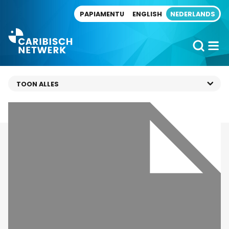
Direct naar artikel
PAPIAMENTU
ENGLISH
NEDERLANDS