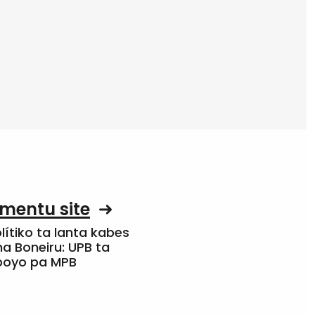
mentu site
olítiko ta lanta kabes
a Boneiru: UPB ta
apoyo pa MPB