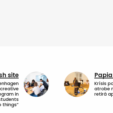
sh site
Papia
penhagen
Krísis p
 creative
atrobe n
ogram in
retirá 
students
 things”