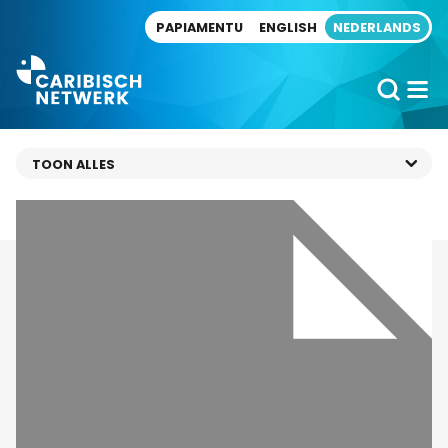
Direct naar artikel
PAPIAMENTU
ENGLISH
NEDERLANDS