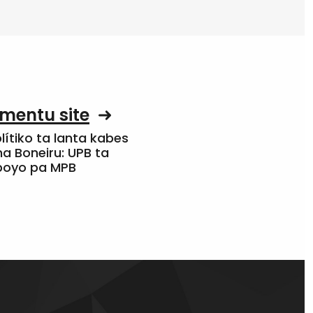
mentu site
olítiko ta lanta kabes
a Boneiru: UPB ta
apoyo pa MPB