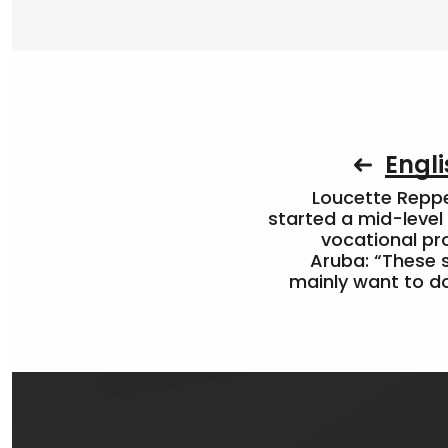
Engli
Loucette Rep
started a mid-level
vocational pr
Aruba: “These 
mainly want to do