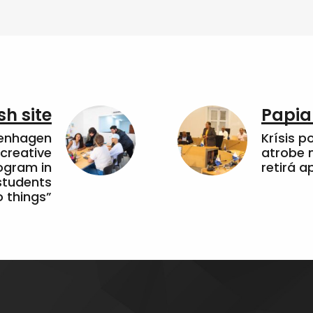
sh site
Papia
penhagen
Krísis p
 creative
atrobe n
ogram in
retirá 
students
 things”