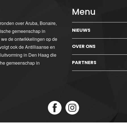
Menu
gronden over Aruba, Bonaire,
NIEUWS
ibische gemeenschap in
n we de ontwikkelingen op de
OVER ONS
volgt ook de Antilliaanse en
luitvorming in Den Haag die
PARTNERS
sche gemeenschap in