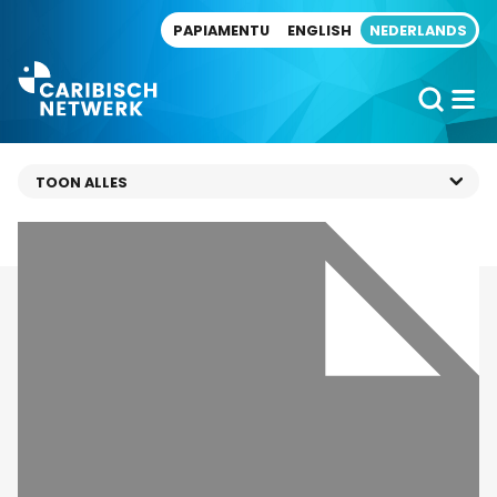
Direct naar artikel
PAPIAMENTU
ENGLISH
NEDERLANDS