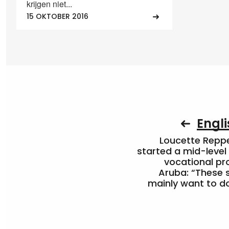
krijgen niet...
15 OKTOBER 2016
Engli
Loucette Rep
started a mid-level
vocational pr
Aruba: “These 
mainly want to do