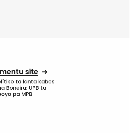
mentu site
olítiko ta lanta kabes
a Boneiru: UPB ta
apoyo pa MPB