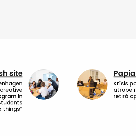
sh site
Papia
penhagen
Krísis p
 creative
atrobe n
ogram in
retirá 
students
 things”