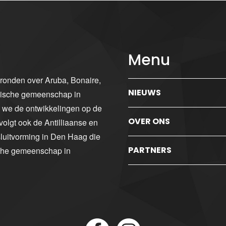
Menu
gronden over Aruba, Bonaire,
NIEUWS
ibische gemeenschap in
n we de ontwikkelingen op de
OVER ONS
volgt ook de Antilliaanse en
luitvorming in Den Haag die
PARTNERS
sche gemeenschap in