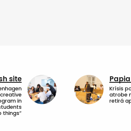
sh site
Papia
penhagen
Krísis p
 creative
atrobe n
ogram in
retirá 
students
 things”