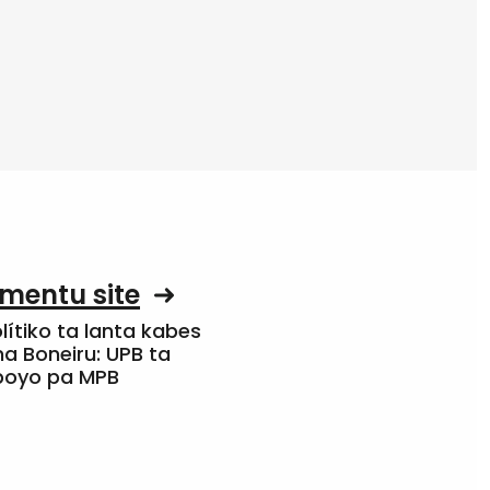
mentu site
olítiko ta lanta kabes
a Boneiru: UPB ta
apoyo pa MPB