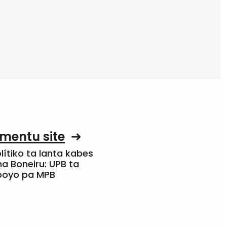
mentu site
olítiko ta lanta kabes
a Boneiru: UPB ta
apoyo pa MPB