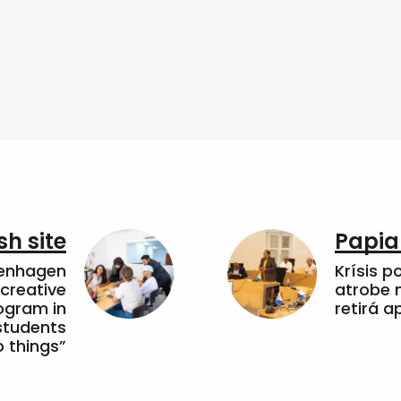
sh site
Papia
penhagen
Krísis p
 creative
atrobe n
ogram in
retirá 
students
 things”