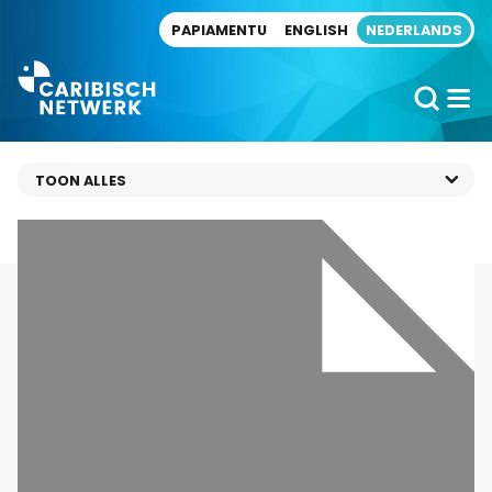
Direct naar artikel
PAPIAMENTU
ENGLISH
NEDERLANDS