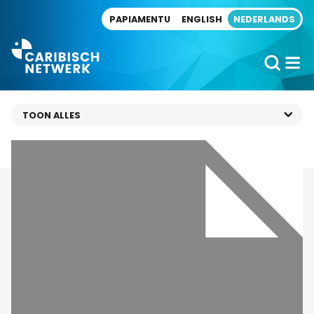
Direct naar artikel
PAPIAMENTU
ENGLISH
NEDERLANDS