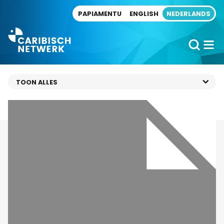
Direct naar artikel
PAPIAMENTU
ENGLISH
NEDERLANDS