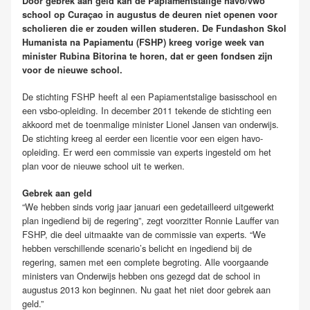
Door gebrek aan geld kan de Papiamentstalige havo/vwo
school op Curaçao in augustus de deuren niet openen voor
scholieren die er zouden willen studeren. De Fundashon Skol
Humanista na Papiamentu (FSHP) kreeg vorige week van
minister Rubina Bitorina te horen, dat er geen fondsen zijn
voor de nieuwe school.
De stichting FSHP heeft al een Papiamentstalige basisschool en
een vsbo-opleiding. In december 2011 tekende de stichting een
akkoord met de toenmalige minister Lionel Jansen van onderwijs.
De stichting kreeg al eerder een licentie voor een eigen havo-
opleiding. Er werd een commissie van experts ingesteld om het
plan voor de nieuwe school uit te werken.
Gebrek aan geld
“We hebben sinds vorig jaar januari een gedetailleerd uitgewerkt
plan ingediend bij de regering”, zegt voorzitter Ronnie Lauffer van
FSHP, die deel uitmaakte van de commissie van experts. “We
hebben verschillende scenario’s belicht en ingediend bij de
regering, samen met een complete begroting. Alle voorgaande
ministers van Onderwijs hebben ons gezegd dat de school in
augustus 2013 kon beginnen. Nu gaat het niet door gebrek aan
geld.”