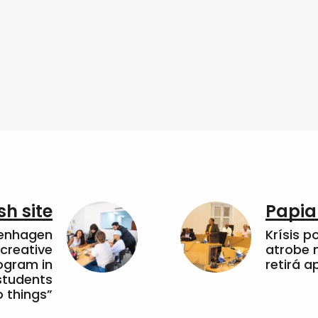
sh site
Papia
penhagen
Krísis p
 creative
atrobe n
ogram in
retirá 
students
 things”