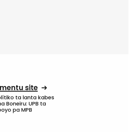
mentu site
olítiko ta lanta kabes
a Boneiru: UPB ta
apoyo pa MPB