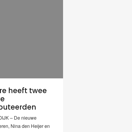
re heeft twee
we
puteerden
JK – De nieuwe
ren, Nina den Heijer en