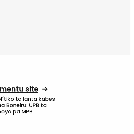
mentu site
olítiko ta lanta kabes
a Boneiru: UPB ta
apoyo pa MPB