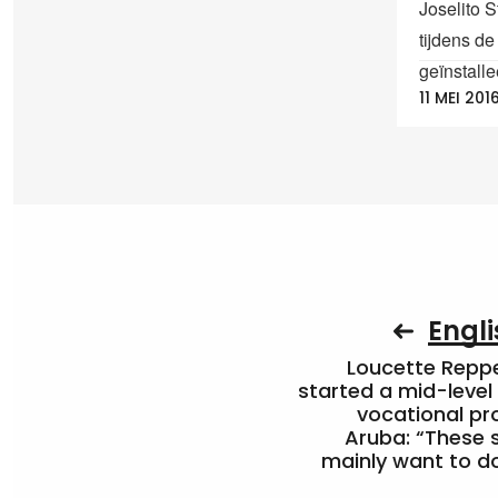
Joselito 
tijdens d
geïnstalle
11 MEI 201
Engli
Loucette Rep
started a mid-level
vocational pr
Aruba: “These 
mainly want to do