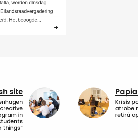
Statia, werden dinsdag
e Eilandsraadvergadering
erd. Het beoogde...
6
sh site
Papia
penhagen
Krísis p
 creative
atrobe n
ogram in
retirá 
students
 things”