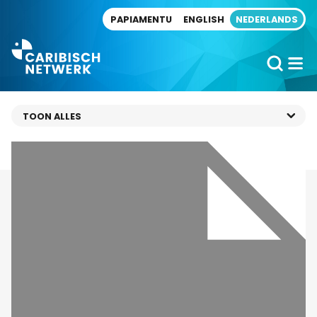
Direct naar artikel
PAPIAMENTU
ENGLISH
NEDERLANDS