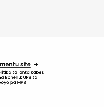
mentu site
olítiko ta lanta kabes
a Boneiru: UPB ta
apoyo pa MPB