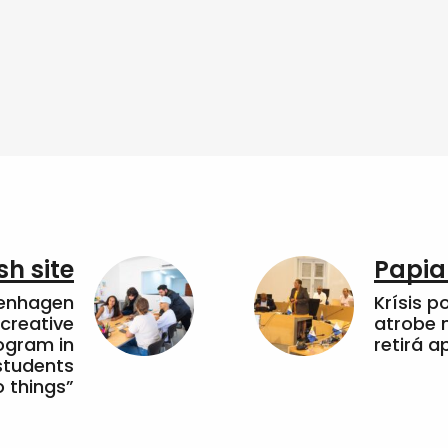
sh site
Papia
penhagen
Krísis p
 creative
atrobe n
ogram in
retirá 
students
 things”