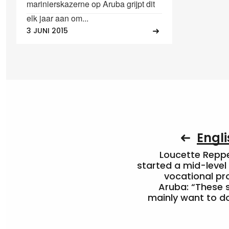
marinierskazerne op Aruba grijpt dit
elk jaar aan om...
3 JUNI 2015
Engli
Loucette Rep
started a mid-level
vocational pr
Aruba: “These 
mainly want to do