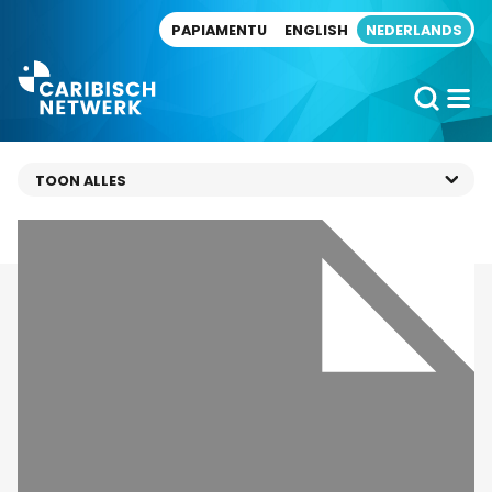
Direct naar artikel
PAPIAMENTU
ENGLISH
NEDERLANDS