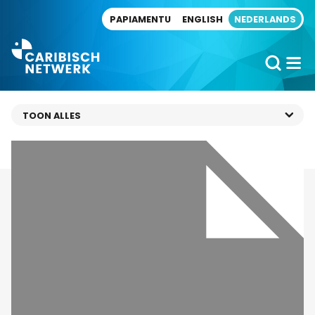
Direct naar artikel
PAPIAMENTU
ENGLISH
NEDERLANDS