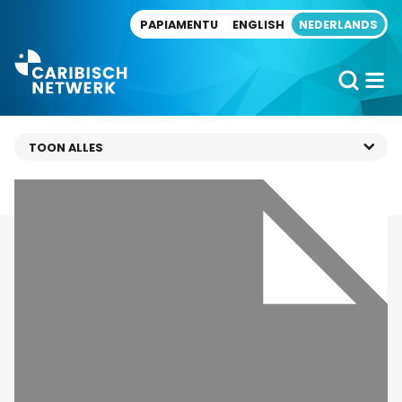
Direct naar artikel
PAPIAMENTU
ENGLISH
NEDERLANDS