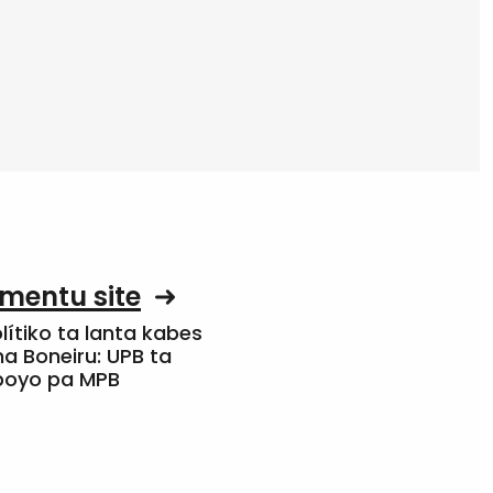
mentu site
olítiko ta lanta kabes
a Boneiru: UPB ta
apoyo pa MPB