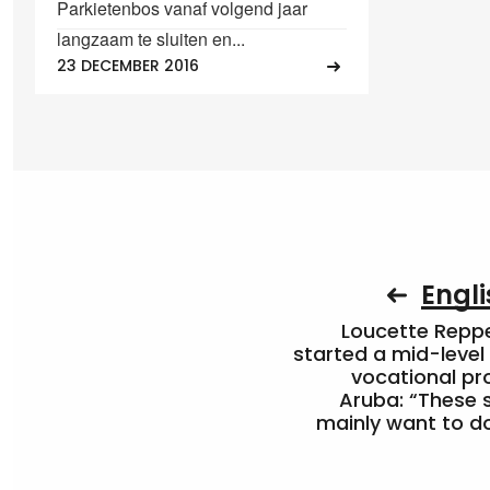
Parkietenbos vanaf volgend jaar
langzaam te sluiten en...
23 DECEMBER 2016
Engli
Loucette Rep
started a mid-level
vocational pr
Aruba: “These 
mainly want to do