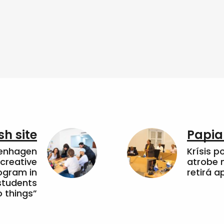
sh site
Papia
penhagen
Krísis p
 creative
atrobe n
ogram in
retirá 
students
 things”