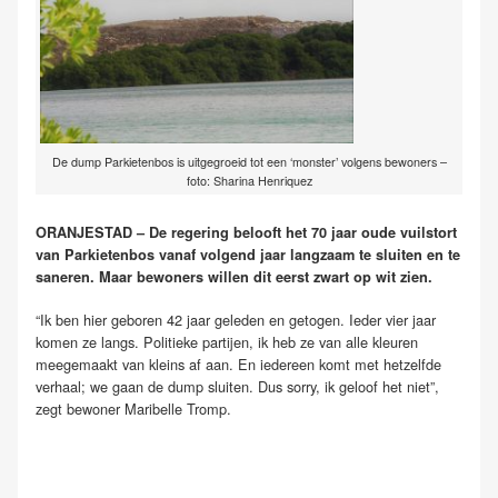
De dump Parkietenbos is uitgegroeid tot een ‘monster’ volgens bewoners –
foto: Sharina Henriquez
ORANJESTAD – De regering belooft het 70 jaar oude vuilstort
van Parkietenbos vanaf volgend jaar langzaam te sluiten en te
saneren. Maar bewoners willen dit eerst zwart op wit zien.
“Ik ben hier geboren 42 jaar geleden en getogen. Ieder vier jaar
komen ze langs. Politieke partijen, ik heb ze van alle kleuren
meegemaakt van kleins af aan. En iedereen komt met hetzelfde
verhaal; we gaan de dump sluiten. Dus sorry, ik geloof het niet”,
zegt bewoner Maribelle Tromp.