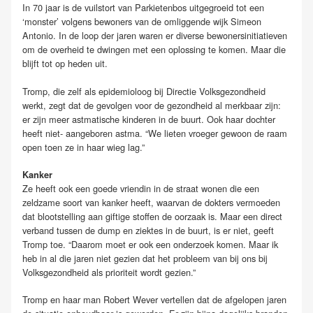
In 70 jaar is de vuilstort van Parkietenbos uitgegroeid tot een
‘monster’ volgens bewoners van de omliggende wijk Simeon
Antonio. In de loop der jaren waren er diverse bewonersinitiatieven
om de overheid te dwingen met een oplossing te komen. Maar die
blijft tot op heden uit.
Tromp, die zelf als epidemioloog bij Directie Volksgezondheid
werkt, zegt dat de gevolgen voor de gezondheid al merkbaar zijn:
er zijn meer astmatische kinderen in de buurt. Ook haar dochter
heeft niet- aangeboren astma. “We lieten vroeger gewoon de raam
open toen ze in haar wieg lag.”
Kanker
Ze heeft ook een goede vriendin in de straat wonen die een
zeldzame soort van kanker heeft, waarvan de dokters vermoeden
dat blootstelling aan giftige stoffen de oorzaak is. Maar een direct
verband tussen de dump en ziektes in de buurt, is er niet, geeft
Tromp toe. “Daarom moet er ook een onderzoek komen. Maar ik
heb in al die jaren niet gezien dat het probleem van bij ons bij
Volksgezondheid als prioriteit wordt gezien.”
Tromp en haar man Robert Wever vertellen dat de afgelopen jaren