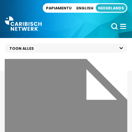
Direct naar artikel
PAPIAMENTU
ENGLISH
NEDERLANDS