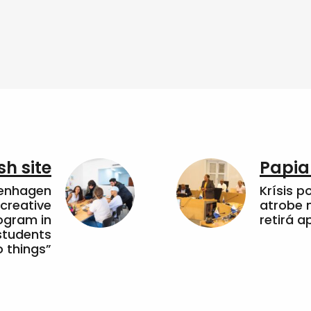
sh site
Papia
penhagen
Krísis p
 creative
atrobe n
ogram in
retirá 
students
 things”