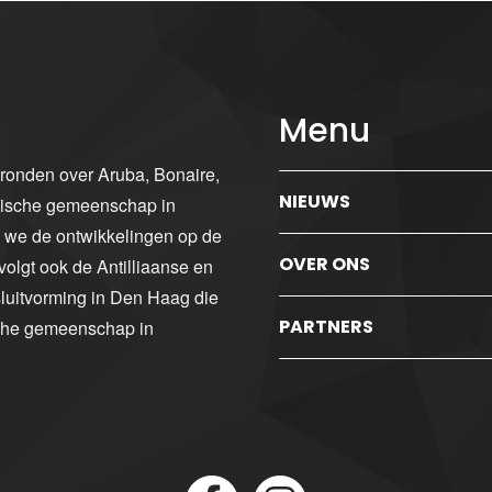
Menu
gronden over Aruba, Bonaire,
NIEUWS
ibische gemeenschap in
n we de ontwikkelingen op de
OVER ONS
volgt ook de Antilliaanse en
luitvorming in Den Haag die
PARTNERS
sche gemeenschap in