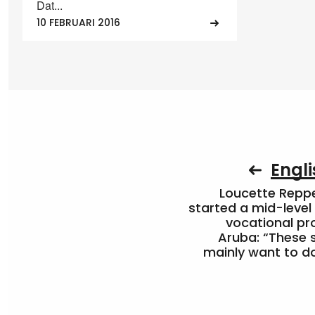
Dat...
10 FEBRUARI 2016
Engli
Loucette Rep
started a mid-level
vocational pr
Aruba: “These 
mainly want to do