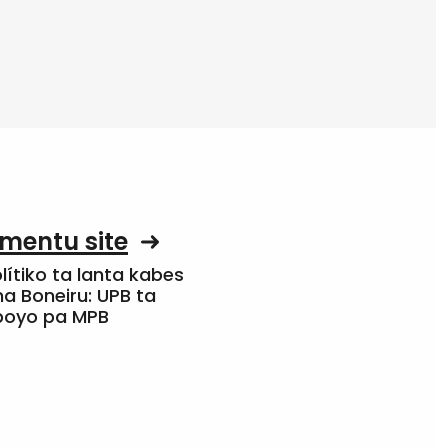
mentu site
olítiko ta lanta kabes
a Boneiru: UPB ta
apoyo pa MPB