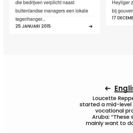
die bedrijven verplicht naast
Heyliger z
buitenlandse managers een lokale
bij gouve
17 DECEM
tegenhanger...
25 JANUARI 2015
Engli
Loucette Rep
started a mid-level
vocational pr
Aruba: “These 
mainly want to do