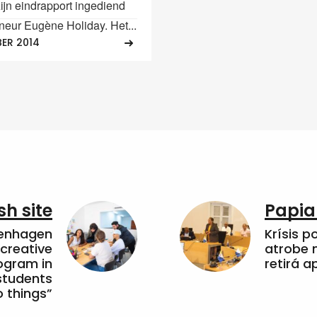
ijn eindrapport ingediend
rneur Eugène Holiday. Het...
BER 2014
sh site
Papia
penhagen
Krísis p
 creative
atrobe n
ogram in
retirá 
students
 things”