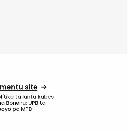
mentu site
olítiko ta lanta kabes
a Boneiru: UPB ta
apoyo pa MPB