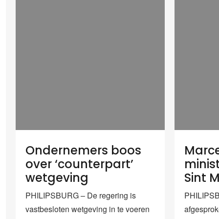
Ondernemers boos
Marc
over ‘counterpart’
minis
wetgeving
Sint 
PHILIPSBURG – De regering is
PHILIPSB
vastbesloten wetgeving in te voeren
afgesprok