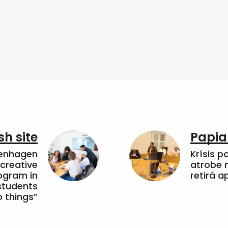
sh site
Papia
penhagen
Krísis p
 creative
atrobe n
ogram in
retirá 
students
 things”