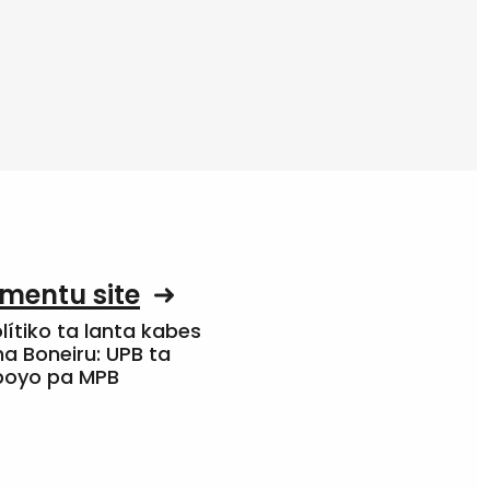
mentu site
olítiko ta lanta kabes
a Boneiru: UPB ta
apoyo pa MPB