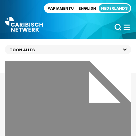
Direct naar artikel
PAPIAMENTU
ENGLISH
NEDERLANDS