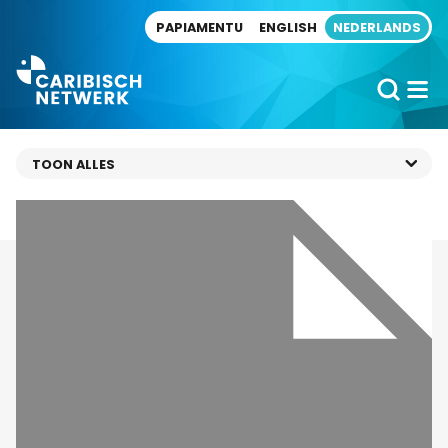
Direct naar artikel
PAPIAMENTU
ENGLISH
NEDERLANDS