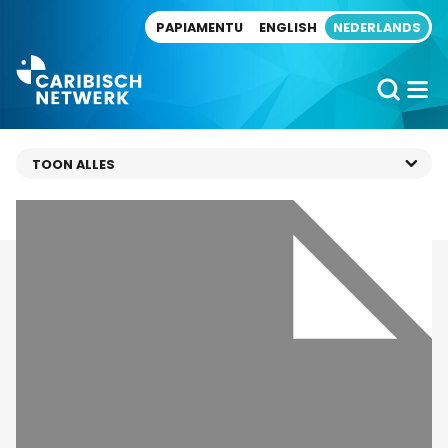
Direct naar artikel
PAPIAMENTU
ENGLISH
NEDERLANDS