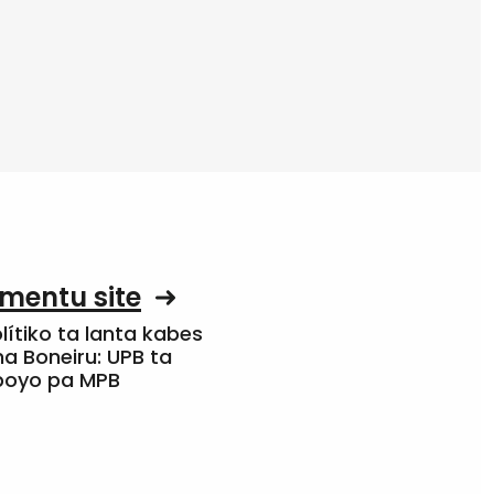
mentu site
olítiko ta lanta kabes
a Boneiru: UPB ta
apoyo pa MPB