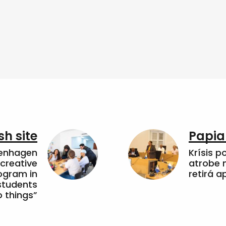
sh site
Papia
penhagen
Krísis p
 creative
atrobe n
ogram in
retirá 
students
 things”