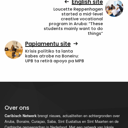
English site
Loucette Reppenhagen
started a mid-level
creative vocational
program in Aruba: “These
students mainly want to do
things”
Papiamentu site
Krísis polítiko ta lanta
kabes atrobe na Boneiru:
UPB ta retirá apoyo pa MPB
Over ons
brengt nieuws, actualiteiten en achtergronden over
Caribisch Netwerk
Aruba, Bonaire, Curaçao, Saba, Sint Eustatius en Sint Maarten en de
Caribische gemeenschap in Nederland. Met een netwerk van lokale