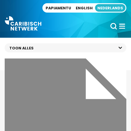
Direct naar artikel
PAPIAMENTU
ENGLISH
NEDERLANDS