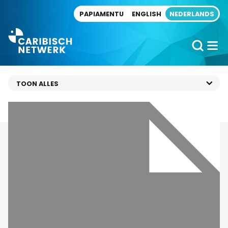
Direct naar artikel
PAPIAMENTU
ENGLISH
NEDERLANDS