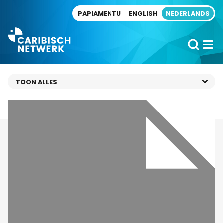
Direct naar artikel
PAPIAMENTU
ENGLISH
NEDERLANDS