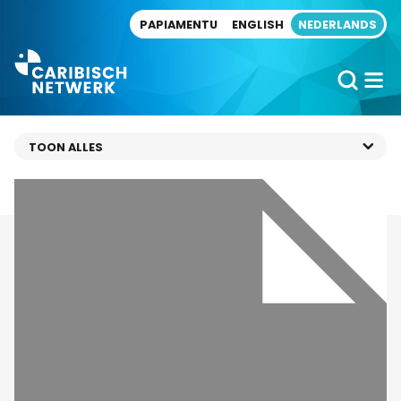
Direct naar artikel
PAPIAMENTU
ENGLISH
NEDERLANDS