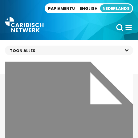
Direct naar artikel
PAPIAMENTU
ENGLISH
NEDERLANDS