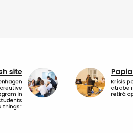
sh site
Papia
penhagen
Krísis p
 creative
atrobe n
ogram in
retirá 
students
 things”