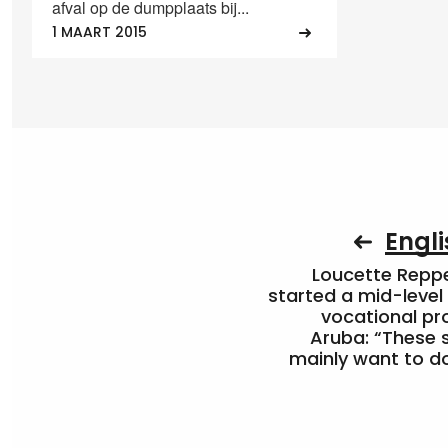
afval op de dumpplaats bij...
1 MAART 2015
Engli
Loucette Rep
started a mid-level
vocational pr
Aruba: “These 
mainly want to do