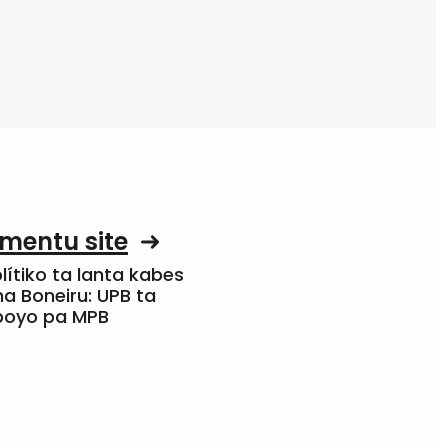
mentu site
olítiko ta lanta kabes
a Boneiru: UPB ta
apoyo pa MPB