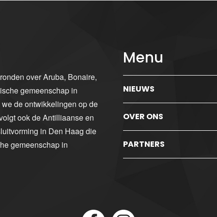
Menu
gronden over Aruba, Bonaire,
NIEUWS
ibische gemeenschap in
n we de ontwikkelingen op de
OVER ONS
volgt ook de Antilliaanse en
luitvorming in Den Haag die
PARTNERS
sche gemeenschap in