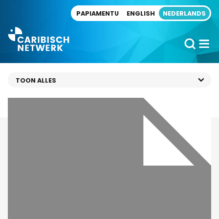
Direct naar artikel
PAPIAMENTU
ENGLISH
NEDERLANDS