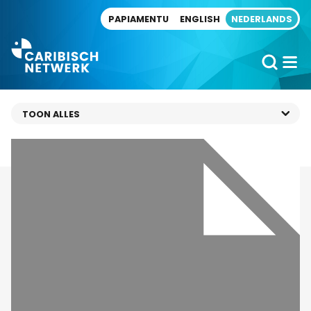
Direct naar artikel
PAPIAMENTU
ENGLISH
NEDERLANDS