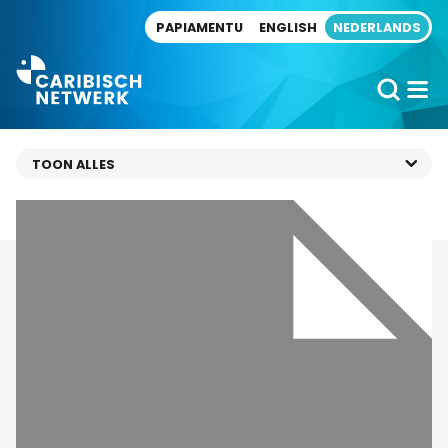
Direct naar artikel
PAPIAMENTU
ENGLISH
NEDERLANDS