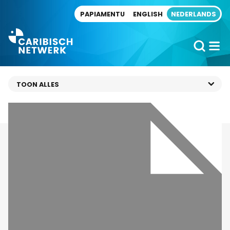
Direct naar artikel
PAPIAMENTU
ENGLISH
NEDERLANDS