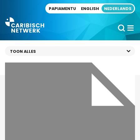
Direct naar artikel
PAPIAMENTU
ENGLISH
NEDERLANDS