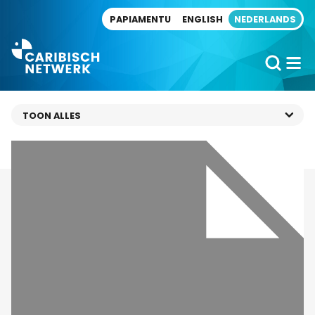
Direct naar artikel
PAPIAMENTU
ENGLISH
NEDERLANDS