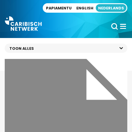
Direct naar artikel
PAPIAMENTU
ENGLISH
NEDERLANDS