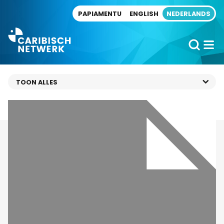
Direct naar artikel
PAPIAMENTU
ENGLISH
NEDERLANDS