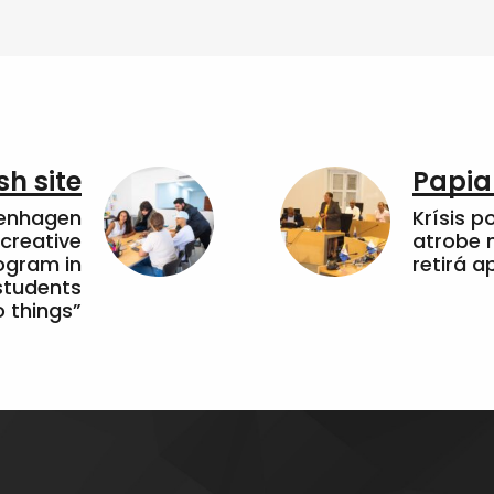
sh site
Papia
penhagen
Krísis p
 creative
atrobe n
ogram in
retirá 
students
 things”