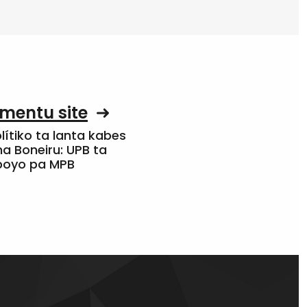
mentu site
olítiko ta lanta kabes
a Boneiru: UPB ta
apoyo pa MPB