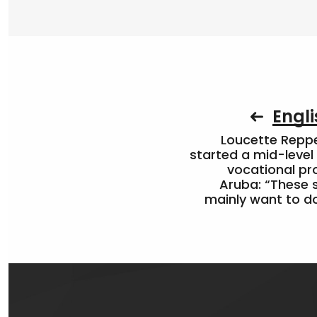
Engli
Loucette Rep
started a mid-level
vocational pr
Aruba: “These 
mainly want to do