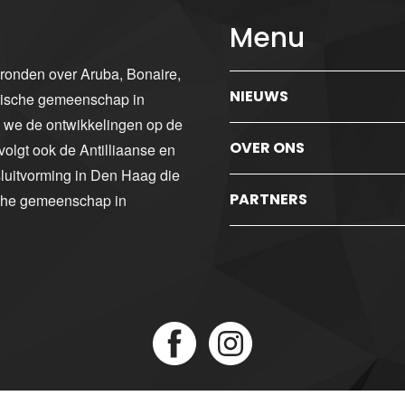
Menu
gronden over Aruba, Bonaire,
NIEUWS
ibische gemeenschap in
n we de ontwikkelingen op de
OVER ONS
volgt ook de Antilliaanse en
luitvorming in Den Haag die
PARTNERS
sche gemeenschap in