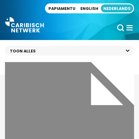
Direct naar artikel
PAPIAMENTU
ENGLISH
NEDERLANDS