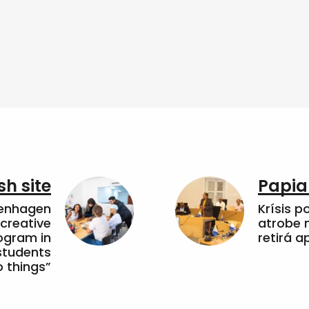
sh site
Papia
penhagen
Krísis p
 creative
atrobe n
ogram in
retirá 
students
 things”