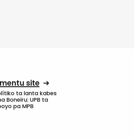
mentu site
olítiko ta lanta kabes
a Boneiru: UPB ta
apoyo pa MPB