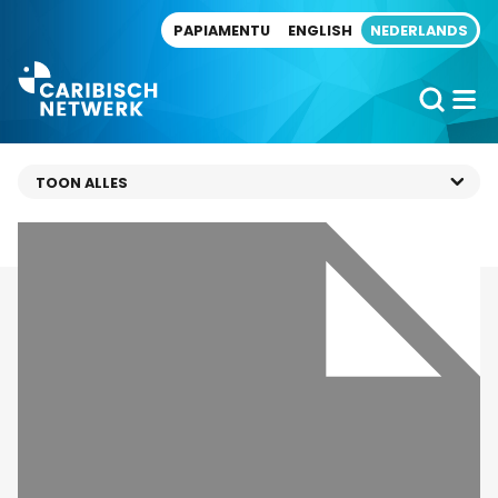
Direct naar artikel
PAPIAMENTU
ENGLISH
NEDERLANDS